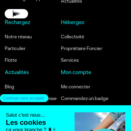
Actualités
Rechargez
Hébergez
Notre réseau
Collectivité
Particulier
Propriétaire Foncier
Flotte
Services
Actualités
Mon compte
Blog
Me connecter
Communiqués de presse
Commandez un badge
Témoignages clients
Activez mon badge
Média
Contact