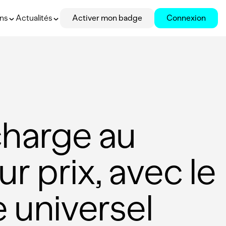
ons
Actualités
Activer mon badge
Connexion
charge au
ur prix, avec le
 universel