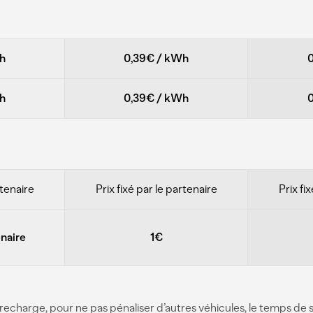
h
0,39€
/
kWh
h
0,39€
/
kWh
rtenaire
Prix fixé par le partenaire
Prix fi
enaire
1€
re recharge, pour ne pas pénaliser d’autres véhicules, le temps d