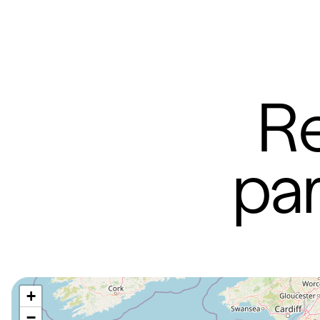
Re
par
+
−