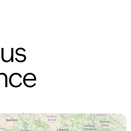
ous
ance