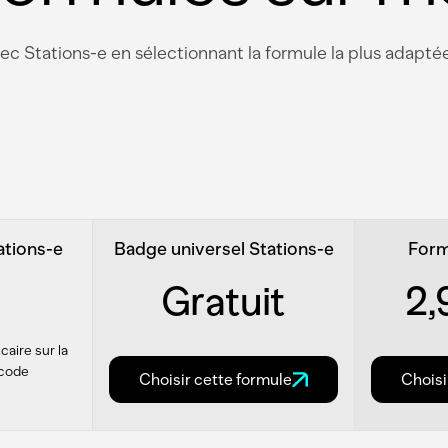
Stations-e en sélectionnant la formule la plus adaptée
ations-e
Badge universel Stations-e
Form
Gratuit
2
aire sur la
 code
Choisir cette formule
Choisi