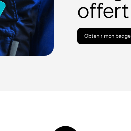
offert
Obtenir mon badge