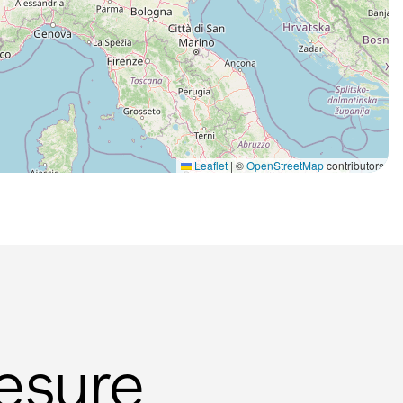
Leaflet
|
©
OpenStreetMap
contributors
esure