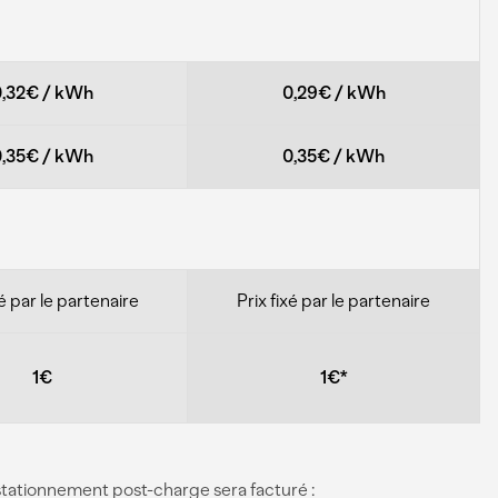
0,32€
/
kWh
0,29€
/
kWh
0,35€
/
kWh
0,35€
/
kWh
xé par le partenaire
Prix fixé par le partenaire
1€
1€*
e stationnement post-charge sera facturé :