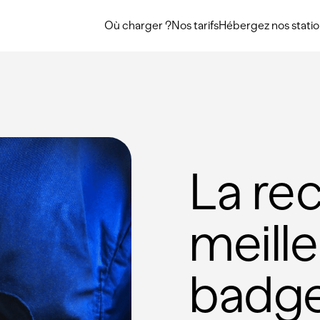
Où charger ?
Nos tarifs
Hébergez nos stati
La re
meille
badge