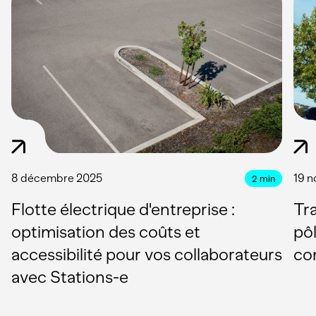
8 décembre 2025
19 
2
min
Flotte électrique d'entreprise :
Tr
optimisation des coûts et
pôl
accessibilité pour vos collaborateurs
co
avec Stations-e