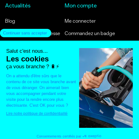
Actualités
Mon compte
Blog
Me connecter
Communiqués de presse
Commandez un badge
Témoignages clients
Activez mon badge
Média
Contact
Aide
FAQ
© 2025 Stations-e. Tous droits réservés
Mentions légales
CGVU
Politique de confidentialité
Cookies