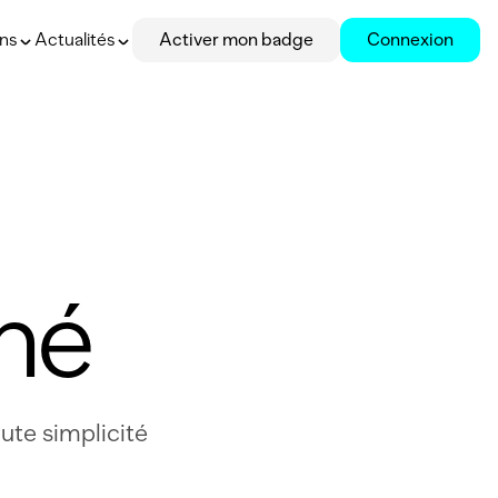
ons
Actualités
Activer mon badge
Connexion
hé
ute simplicité